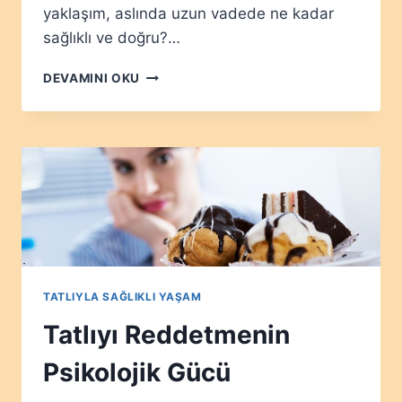
yaklaşım, aslında uzun vadede ne kadar
sağlıklı ve doğru?…
TATLIYI
DEVAMINI OKU
ÖDÜL
OLARAK
KULLANMAK
DOĞRU
MU?
TATLIYLA SAĞLIKLI YAŞAM
Tatlıyı Reddetmenin
Psikolojik Gücü