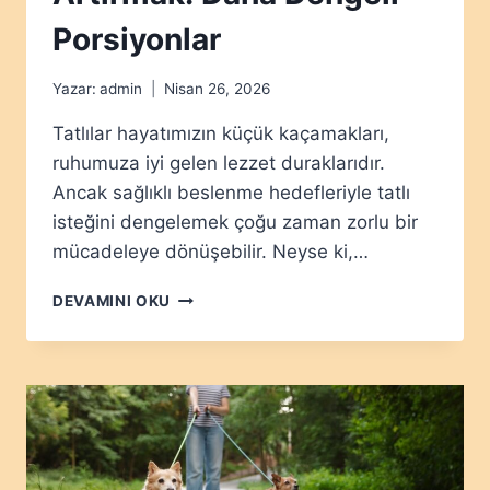
Porsiyonlar
Yazar:
admin
Nisan 26, 2026
Tatlılar hayatımızın küçük kaçamakları,
ruhumuza iyi gelen lezzet duraklarıdır.
Ancak sağlıklı beslenme hedefleriyle tatlı
isteğini dengelemek çoğu zaman zorlu bir
mücadeleye dönüşebilir. Neyse ki,…
TATLI
DEVAMINI OKU
YERKEN
PROTEINI
ARTIRMAK:
DAHA
DENGELI
PORSIYONLAR