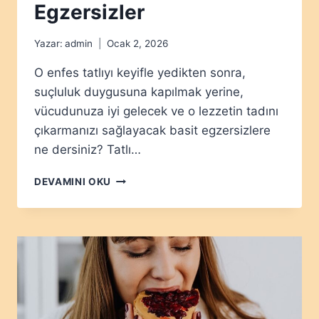
Egzersizler
Yazar:
admin
Ocak 2, 2026
O enfes tatlıyı keyifle yedikten sonra,
suçluluk duygusuna kapılmak yerine,
vücudunuza iyi gelecek ve o lezzetin tadını
çıkarmanızı sağlayacak basit egzersizlere
ne dersiniz? Tatlı…
TATLIDAN
DEVAMINI OKU
SONRA
YAPILABILECEK
BASIT
EGZERSIZLER