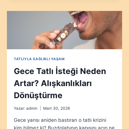
YÜRÜYÜŞ
GERÇEKTEN
İŞE
YARAR
MI?
TATLIYLA SAĞLIKLI YAŞAM
Gece Tatlı İsteği Neden
Artar? Alışkanlıkları
Dönüştürme
Yazar:
admin
Mart 30, 2026
Gece yarısı aniden bastıran o tatlı krizini
kim bilmez ki? Buzdolabının kapısını açıp ne