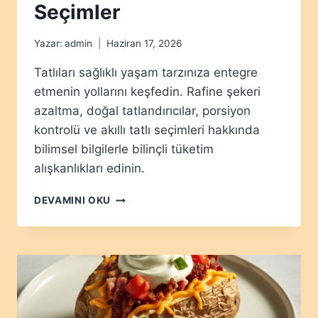
Seçimler
Yazar:
admin
Haziran 17, 2026
Tatlıları sağlıklı yaşam tarzınıza entegre
etmenin yollarını keşfedin. Rafine şekeri
azaltma, doğal tatlandırıcılar, porsiyon
kontrolü ve akıllı tatlı seçimleri hakkında
bilimsel bilgilerle bilinçli tüketim
alışkanlıkları edinin.
TATLI
DEVAMINI OKU
İSTEĞINI
YÖNETME:
KEYIFLI
VE
SAĞLIKLI
SEÇIMLER