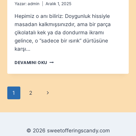
Yazar:
admin
Aralık 1, 2025
Hepimiz o anı biliriz: Doygunluk hissiyle
masadan kalkmışsınızdır, ama bir parça
çikolatalı kek ya da dondurma ikramı
gelince, o “sadece bir ısırık” dürtüsüne
karşı…
TATLIYI
DEVAMINI OKU
REDDETMENIN
PSIKOLOJIK
GÜCÜ
Page
Next
1
2
navigation
Page
© 2026 sweetofferingscandy.com