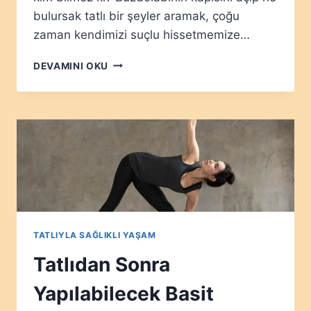
bulursak tatlı bir şeyler aramak, çoğu
zaman kendimizi suçlu hissetmemize…
GECE
DEVAMINI OKU
TATLI
İSTEĞI
NEDEN
ARTAR?
ALIŞKANLIKLARI
DÖNÜŞTÜRME
TATLIYLA SAĞLIKLI YAŞAM
Tatlıdan Sonra
Yapılabilecek Basit