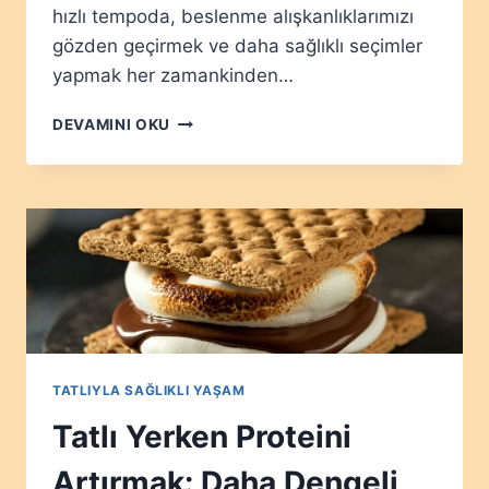
hızlı tempoda, beslenme alışkanlıklarımızı
gözden geçirmek ve daha sağlıklı seçimler
yapmak her zamankinden…
HURMA,
DEVAMINI OKU
MUZ,
BAL:
DOĞAL
TATLANDIRMA
NE
ZAMAN
MANTIKLI?
TATLIYLA SAĞLIKLI YAŞAM
Tatlı Yerken Proteini
Artırmak: Daha Dengeli