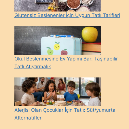
Glutensiz Beslenenler İçin Uygun Tatlı Tarifleri
Okul Beslenmesine Ev Yapımı Bar: Taşınabilir
Tatlı Atıştırmalık
Alerjisi Olan Çocuklar İçin Tatlı: Süt/yumurta
Alternatifleri