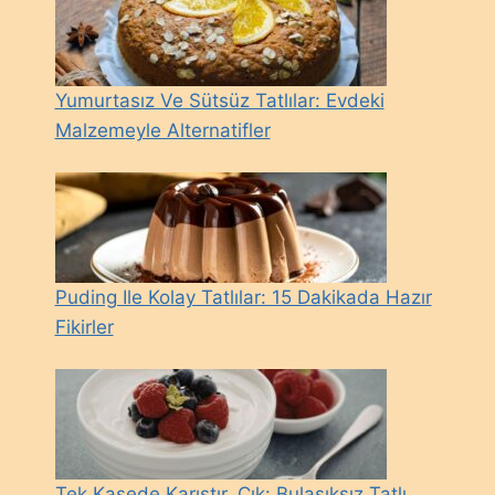
Yumurtasız Ve Sütsüz Tatlılar: Evdeki
Malzemeyle Alternatifler
Puding Ile Kolay Tatlılar: 15 Dakikada Hazır
Fikirler
Tek Kasede Karıştır, Çık: Bulaşıksız Tatlı